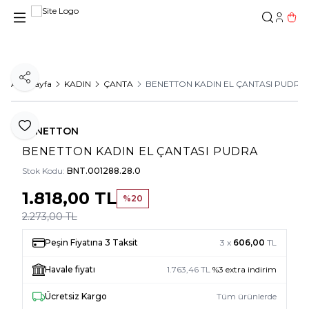
Hesab
Sepe
Paylaş
Ana Sayfa
KADIN
ÇANTA
BENETTON KADIN EL ÇANTASI PUDRA
Favoriye Ekle
BENETTON
BENETTON KADIN EL ÇANTASI PUDRA
Stok Kodu:
BNT.001288.28.0
1.818,00
TL
%
20
2.273,00
TL
Peşin Fiyatına 3 Taksit
3 x
606,00
TL
Havale fiyatı
1.763,46
TL
%
3
extra indirim
Ücretsiz Kargo
Tüm ürünlerde