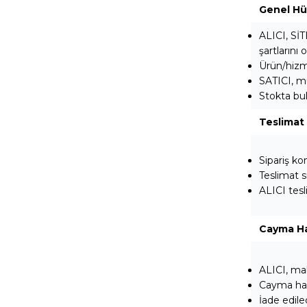
Genel H
ALICI, SİT
şartlarını
Ürün/hizme
SATICI, mü
Stokta bu
Teslimat
Sipariş ko
Teslimat s
ALICI tesl
Cayma H
ALICI, mal
Cayma hakkı
İade edile