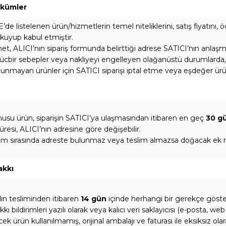
ükümler
E’de listelenen ürün/hizmetlerin temel niteliklerini, satış fiyatını,
 okuyup kabul etmiştir.
t, ALICI’nın sipariş formunda belirttiği adrese SATICI’nın anlaşmalı 
cbir sebepler veya nakliyeyi engelleyen olağanüstü durumlarda, ALI
lunmayan ürünler için SATICI siparişi iptal etme veya eşdeğer ür
nusu ürün, siparişin SATICI’ya ulaşmasından itibaren en geç
30 g
üresi, ALICI’nın adresine göre değişebilir.
im sırasında adreste bulunmaz veya teslim almazsa doğacak ek mas
akkı
ın tesliminden itibaren
14 gün
içinde herhangi bir gerekçe göste
 bildirimleri yazılı olarak veya kalıcı veri saklayıcısı (e-posta, web
cek ürün kullanılmamış, orijinal ambalajı ve faturası ile eksiksiz ola