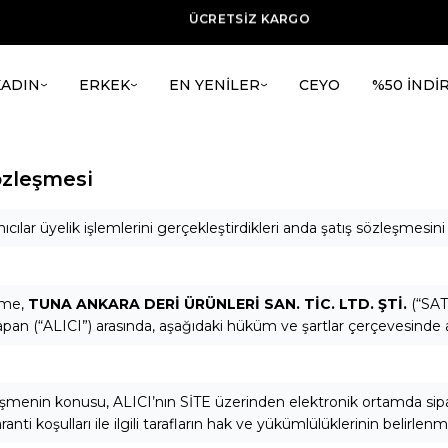
ÜCRETSİZ KARGO
VADE FARKSIZ 3 TAKSİT
TÜM ÜRÜNLERDE %20 İNDİRİM + ilk alışverşie %15 indirim
KADIN
ERKEK
EN YENİLER
CEYO
%50 İNDİ
özleşmesi
ıcılar üyelik işlemlerini gerçekleştirdikleri anda şatış sözleşmesini 
şme,
TUNA ANKARA DERİ ÜRÜNLERİ SAN. TİC. LTD. ŞTİ.
(“SATI
yapan (“ALICI”) arasında, aşağıdaki hüküm ve şartlar çerçevesinde 
şmenin konusu, ALICI’nın SİTE üzerinden elektronik ortamda sipari
anti koşulları ile ilgili tarafların hak ve yükümlülüklerinin belirlenm