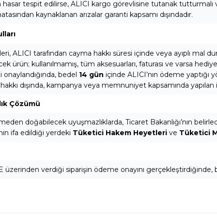
 hasar tespit edilirse, ALICI kargo görevlisine tutanak tutturmalı
atasından kaynaklanan arızalar garanti kapsamı dışındadır.
lları
leri, ALICI tarafından cayma hakkı süresi içinde veya ayıplı mal du
cek ürün; kullanılmamış, tüm aksesuarları, faturası ve varsa hediye ü
mi onaylandığında, bedel
14 gün
içinde ALICI’nın ödeme yaptığı yö
 hakkı dışında, kampanya veya memnuniyet kapsamında yapılan iade
lık Çözümü
eden doğabilecek uyuşmazlıklarda, Ticaret Bakanlığı’nın belirlediği
n ifa edildiği yerdeki
Tüketici Hakem Heyetleri
ve
Tüketici 
E üzerinden verdiği siparişin ödeme onayını gerçekleştirdiğinde,