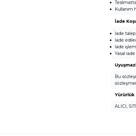
Teslimatta
Kullanım h
İade Koşu
İade talep
İade edile
İade işle
Yasal iade
Uyuşmaz
Bu sözleşm
sözleşmeni
Yürürlük
ALICI, SİT