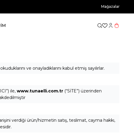
Mağazalar
RİM
Favorilerim
Hesabım
Sepetim
okuduklarını ve onayladıklarını kabul etmiş sayılırlar.
CI”) ile,
www.tunaelli.com.tr
(“SİTE”) üzerinden
akdedilmiştir
şini verdiği ürün/hizmetin satış, teslimat, cayma hakkı,
esidir.