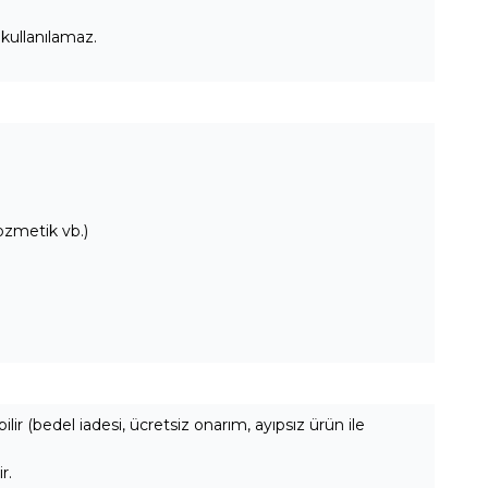
 kullanılamaz.
kozmetik vb.)
ilir (bedel iadesi, ücretsiz onarım, ayıpsız ürün ile
r.