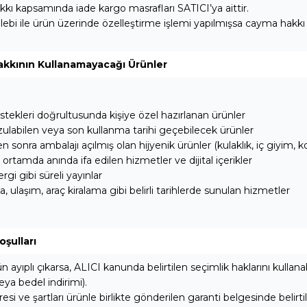
ı kapsamında iade kargo masrafları SATICI’ya aittir.
lebi ile ürün üzerinde özelleştirme işlemi yapılmışsa cayma hakkı
kkının Kullanamayacağı Ürünler
istekleri doğrultusunda kişiye özel hazırlanan ürünler
ulabilen veya son kullanma tarihi geçebilecek ürünler
n sonra ambalajı açılmış olan hijyenik ürünler (kulaklık, iç giyim, 
 ortamda anında ifa edilen hizmetler ve dijital içerikler
rgi gibi süreli yayınlar
 ulaşım, araç kiralama gibi belirli tarihlerde sunulan hizmetler
oşulları
ün ayıplı çıkarsa, ALICI kanunda belirtilen seçimlik haklarını kullanab
ya bedel indirimi).
esi ve şartları ürünle birlikte gönderilen garanti belgesinde belirtili