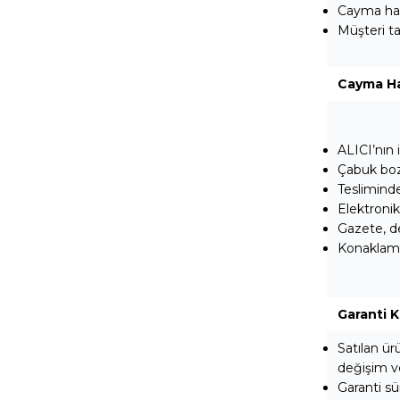
Cayma hakk
Müşteri ta
Cayma Ha
ALICI’nın 
Çabuk boz
Tesliminde
Elektronik
Gazete, de
Konaklama,
Garanti K
Satılan ür
değişim ve
Garanti sür