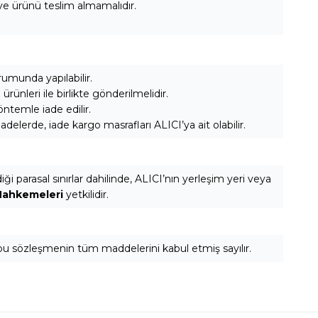
 ve ürünü teslim almamalıdır.
rumunda yapılabilir.
rünleri ile birlikte gönderilmelidir.
ntemle iade edilir.
lerde, iade kargo masrafları ALICI’ya ait olabilir.
 parasal sınırlar dahilinde, ALICI’nın yerleşim yeri veya
Mahkemeleri
yetkilidir.
 bu sözleşmenin tüm maddelerini kabul etmiş sayılır.