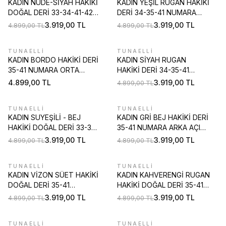
KADIN NUDE-SİYAH HAKİKİ
KADIN YEŞİL RUGAN HAKİKİ
DOĞAL DERİ 33-34-41-42
DERİ 34-35-41 NUMARA
NUMARA TOPUKLU
KISA TOPUKLU TOKALI
3.919,00
TL
3.919,00
TL
4.899,00
TL
4.899,00
TL
AYAKKABI
ARKA AÇIK AYAKKABI
TUNAELLİ
TUNAELLİ
%
20
KADIN BORDO HAKİKİ DERİ
KADIN SİYAH RUGAN
35-41 NUMARA ORTA
HAKİKİ DERİ 34-35-41
TOPUKLU KLASİK
NUMARA KISA TOPUKLU
4.899,00
TL
3.919,00
TL
4.899,00
TL
AYAKKABI
TOKALI ARKA AÇIK
AYAKKABI
TUNAELLİ
TUNAELLİ
%
20
%
20
KADIN SUYEŞİLİ - BEJ
KADIN GRİ BEJ HAKİKİ DERİ
HAKİKİ DOĞAL DERİ 33-34-
35-41 NUMARA ARKA AÇIK
41-42 NUMARA TOPUKLU
TOPUKLU AYAKKABI
3.919,00
TL
3.919,00
TL
4.899,00
TL
4.899,00
TL
AYAKKABI
TUNAELLİ
TUNAELLİ
%
20
%
20
KADIN VİZON SÜET HAKİKİ
KADIN KAHVERENGİ RUGAN
DOĞAL DERİ 35-41
HAKİKİ DOĞAL DERİ 35-41
NUMARA KALIN TOPUKLU
NUMARA KALIN TOPUKLU
3.919,00
TL
3.919,00
TL
4.899,00
TL
4.899,00
TL
ARKA AÇIK AYAKKABI
ARKA AÇIK AYAKKABI
TUNAELLİ
TUNAELLİ
%
20
%
20