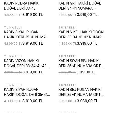
KADIN PUDRA HAKİKİ
KADIN GRİ HAKİKİ DOĞAL
DOĞAL DERİ 33-43
DERİ 34-41 NUMARA
NUMARA ARKASI AÇIK
ARKASI AÇIK TOPUKLU
3.919,00
TL
3.919,00
TL
4.899,00
TL
4.899,00
TL
TOPUKLU AYAKKABI
AYAKKABI
TUNAELLİ
TUNAELLİ
%
20
%
20
KADIN SİYAH RUGAN
KADIN NİKEL HAKİKİ DOĞAL
HAKİKİ DERİ 35-41 NUMARA
DERİ 33-34-41-42 NUMARA
KALIN TOPUKLU BANTLI
TOPUKLU AYAKKABI
3.919,00
TL
3.919,00
TL
4.899,00
TL
4.899,00
TL
AYAKKABI
TUNAELLİ
TUNAELLİ
%
20
%
20
KADIN VİZON HAKİKİ
KADIN SİYAH BEJ HAKİKİ
DOĞAL DERİ 33-34-41-42
DERİ 35-41 NUMARA ORTA
NUMARA TOPUKLU
TOPUKLU ARKA AÇIK
3.919,00
TL
3.119,00
TL
4.899,00
TL
3.899,01
TL
AYAKKABI
AYAKKABI
TUNAELLİ
TUNAELLİ
%
20
%
20
KADIN SİYAH RUGAN
KADIN BEJ RUGAN HAKİKİ
HAKİKİ DOĞAL DERİ 35-41
DERİ 35-41 NUMARA ORTA
NUMARA KALIN TOPUKLU
TOPUKLU ARKA AÇIK
3.919,00
TL
3.039,00
TL
4.899,00
TL
3.799,00
TL
ARKA AÇIK AYAKKABI
AYAKKABI