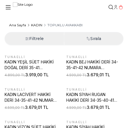
Hesab
Sepe
Ana Sayfa
KADIN
TOPUKLU AYAKKABI
Filtrele
Sırala
TUNAELLİ
TUNAELLİ
%
20
%
20
KADIN YEŞİL SÜET HAKİKİ
KADIN BEJ HAKİKİ DERİ 34-
DOĞAL DERİ 35-41
35-41-42 NUMARA
NUMARA KALIN TOPUKLU
TOPUKLU ARKA AÇIK
3.919,00
TL
3.679,01
TL
4.899,00
TL
4.599,00
TL
ARKA AÇIK AYAKKABI
AYAKKABI
TUNAELLİ
TUNAELLİ
%
20
%
20
KADIN LACİVERT HAKİKİ
KADIN SİYAH RUGAN
DERİ 34-35-41-42 NUMARA
HAKİKİ DERİ 34-35-40-41
TOPUKLU ARKA AÇIK
NUMARA TOPUKLU
3.679,01
TL
3.679,01
TL
4.599,00
TL
4.599,00
TL
AYAKKABI
AYAKKABI
TUNAELLİ
TUNAELLİ
%
20
%
20
KADIN VİZON SÜET HAKİKİ
KADIN SİYAH HAKİKİ