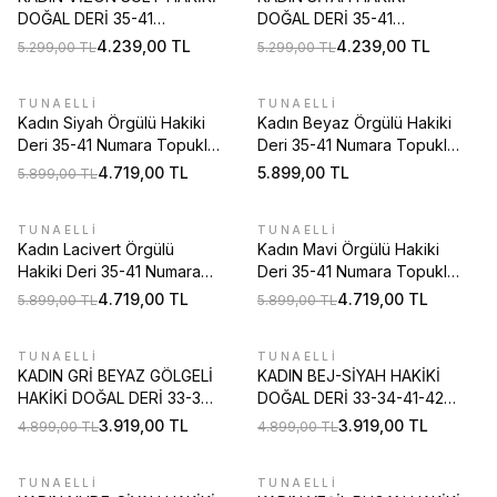
DOĞAL DERİ 35-41
DOĞAL DERİ 35-41
NUMARA ARKASI AÇIK
NUMARA ARKASI AÇIK
4.239,00
TL
4.239,00
TL
5.299,00
TL
5.299,00
TL
TOPUKLU AYAKKABI
TOPUKLU AYAKKABI
TUNAELLİ
TUNAELLİ
%
20
Kadın Siyah Örgülü Hakiki
Kadın Beyaz Örgülü Hakiki
Deri 35-41 Numara Topuklu
Deri 35-41 Numara Topuklu
Ayakkabı
Ayakkabı
4.719,00
TL
5.899,00
TL
5.899,00
TL
TUNAELLİ
TUNAELLİ
%
20
%
20
Kadın Lacivert Örgülü
Kadın Mavi Örgülü Hakiki
Hakiki Deri 35-41 Numara
Deri 35-41 Numara Topuklu
Topuklu Ayakkabı
Ayakkabı
4.719,00
TL
4.719,00
TL
5.899,00
TL
5.899,00
TL
TUNAELLİ
TUNAELLİ
%
20
%
20
KADIN GRİ BEYAZ GÖLGELİ
KADIN BEJ-SİYAH HAKİKİ
HAKİKİ DOĞAL DERİ 33-34-
DOĞAL DERİ 33-34-41-42
41-42 NUMARA TOPUKLU
NUMARA TOPUKLU
3.919,00
TL
3.919,00
TL
4.899,00
TL
4.899,00
TL
AYAKKABI
AYAKKABI
TUNAELLİ
TUNAELLİ
%
20
%
20