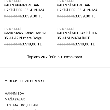
TUNAELLİ
TUNAELLİ
%
20
%
20
KADIN KIRMIZI RUGAN
KADIN SİYAH RUGAN
HAKİKİ DERİ 35-41 NUMARA
HAKİKİ DERİ 35-41 NUMARA
ORTA TOPUKLU ARKA AÇIK
ORTA TOPUKLU ARKA AÇIK
3.039,00
TL
3.039,00
TL
3.799,00
TL
3.799,00
TL
AYAKKABI
AYAKKABI
TUNAELLİ
TUNAELLİ
%
20
%
20
Kadın Siyah Hakiki Deri 34-
KADIN SİYAH HAKİKİ DERİ
35-41-42 Numara Dolgu
35-41 NUMARA İNCE
Topuklu Ayakkabı
TOPUKLU AYAKKABI
3.919,00
TL
3.919,00
TL
4.899,00
TL
4.899,00
TL
Toplam
202
ürün bulunmaktadır.
TUNAELLİ KURUMSAL
HAKKIMIZDA
MAĞAZALAR
TESLİMAT KOŞULLARI