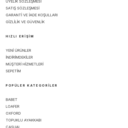
ÜYELİK SÖZLEŞMESİ
SATIŞ SÖZLEŞMESİ
GARANTİ VE İADE KOŞULLARI
GİZLİLİK VE GÜVENLİK
HIZLI ERİŞİM
YENİ ÜRÜNLER
İNDİRİMDEKİLER
MÜŞTERİ HİZMETLERİ
SEPETİM
POPÜLER KATEGORİLER
BABET
LOAFER
OXFORD
TOPUKLU AYAKKABI
CASUAL