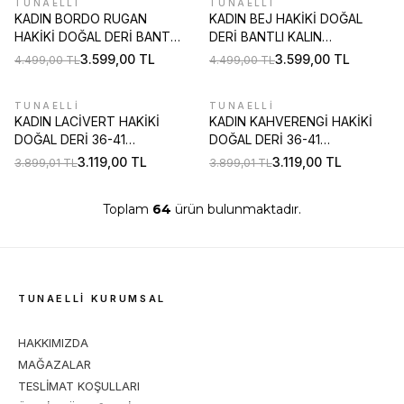
TUNAELLİ
TUNAELLİ
%
20
%
20
KADIN BORDO RUGAN
KADIN BEJ HAKİKİ DOĞAL
HAKİKİ DOĞAL DERİ BANTLI
DERİ BANTLI KALIN
36-41 NUMARA TOPUKLU
TOPUKLU AYAKKABI
3.599,00
TL
3.599,00
TL
4.499,00
TL
4.499,00
TL
AYAKKABI
YENI
TUNAELLİ
TUNAELLİ
%
20
KADIN LACİVERT HAKİKİ
KADIN KAHVERENGİ HAKİKİ
%
20
DOĞAL DERİ 36-41
DOĞAL DERİ 36-41
NUMARA BAĞCIKLI
NUMARA BAĞCIKLI
3.119,00
TL
3.119,00
TL
3.899,01
TL
3.899,01
TL
SNEAKER AYAKKABI
SNEAKER AYAKKABI
Toplam
64
ürün bulunmaktadır.
TUNAELLİ KURUMSAL
HAKKIMIZDA
MAĞAZALAR
TESLİMAT KOŞULLARI