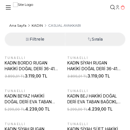
Hesab
Sepe
Ana Sayfa
KADIN
CASUAL AYAKKABI
Filtrele
Sırala
TUNAELLİ
TUNAELLİ
%
20
%
20
KADIN BORDO RUGAN
KADIN SİYAH RUGAN
HAKİKİ DOĞAL DERİ 36-41
HAKİKİ DOĞAL DERİ 36-41
NUMARA TOKALI KALIN
NUMARA TOKALI KALIN
3.119,00
TL
3.119,00
TL
3.899,01
TL
3.899,01
TL
TOPUKLU MARY JANE
TOPUKLU MARY JANE
AYAKKABI
AYAKKABI
TUNAELLİ
TUNAELLİ
%
20
%
20
KADIN BEYAZ HAKİKİ
KADIN BEJ HAKİKİ DOĞAL
DOĞAL DERİ EVA TABAN
DERİ EVA TABAN BAĞCIKLI
BAĞCIKLI SNEAKER CASUAL
SNEAKER CASUAL
4.239,00
TL
4.239,00
TL
5.299,00
TL
5.299,00
TL
AYAKKABI
AYAKKABI
TUNAELLİ
TUNAELLİ
%
20
%
20
KADIN SİYAH RUGAN
KADIN SİYAH SÜET HAKİKİ