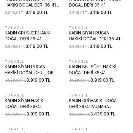
HAKİKİ DOĞAL DERİ 36-41
DOĞAL DERİ 36-41
NUMARA BAĞCIKLI
NUMARA BAĞCIKLI
3.119,00
TL
3.119,00
TL
3.899,01
TL
3.899,01
TL
SNEAKER AYAKKABI
SNEAKER AYAKKABI
TUNAELLİ
TUNAELLİ
%
20
%
20
KADIN GRİ SÜET HAKİKİ
KADIN SİYAH RUGAN
DOĞAL DERİ 36-41
HAKİKİ DOĞAL DERİ 36-41
NUMARA BAĞCIKLI
NUMARA BAĞCIKLI
3.119,00
TL
3.119,00
TL
3.899,01
TL
3.899,01
TL
SNEAKER AYAKKABI
SNEAKER AYAKKABI
TUNAELLİ
TUNAELLİ
%
20
%
20
KADIN SİYAH RUGAN
KADIN BEJ SÜET HAKİKİ
HAKİKİ DOĞAL DERİ TOKALI
DOĞAL DERİ 36-41
MARY JANE AYAKKABI
NUMARA EVA TABAN
3.919,00
TL
3.919,00
TL
4.899,00
TL
4.899,00
TL
BAĞCIKLI SNEAKER
AYAKKABI
TUNAELLİ
TUNAELLİ
%
20
%
20
KADIN SİYAH HAKİKİ
KADIN GRİ HAKİKİ DOĞAL
DOĞAL DERİ 36-41
DERİ 36-41 NUMARA
NUMARA EVA TABAN
BAĞCIKLI SNEAKER
3.919,00
TL
3.439,00
TL
4.899,00
TL
4.299,00
TL
BAĞCIKLI SNEAKER
AYAKKABI
AYAKKABI
TUNAELLİ
TUNAELLİ
%
20
%
20