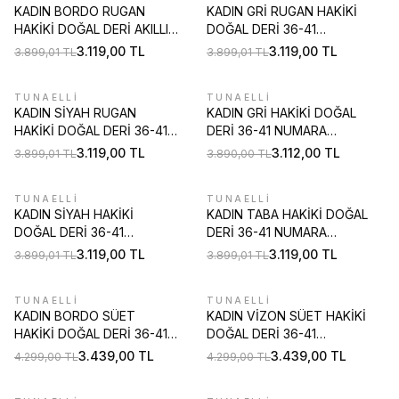
KADIN BORDO RUGAN
KADIN GRİ RUGAN HAKİKİ
HAKİKİ DOĞAL DERİ AKILLI
DOĞAL DERİ 36-41
BAĞCIKLI ORTOPEDİK
NUMARA BAĞCIKLI
3.119,00
TL
3.119,00
TL
3.899,01
TL
3.899,01
TL
AYAKKABI
SNEAKER AYAKKABI
TUNAELLİ
TUNAELLİ
%
20
%
20
KADIN SİYAH RUGAN
KADIN GRİ HAKİKİ DOĞAL
HAKİKİ DOĞAL DERİ 36-41
DERİ 36-41 NUMARA
NUMARA BAĞCIKLI
BAĞCIKLI SNEAKER
3.119,00
TL
3.112,00
TL
3.899,01
TL
3.890,00
TL
SNEAKER AYAKKABI
AYAKKABI
TUNAELLİ
TUNAELLİ
%
20
%
20
KADIN SİYAH HAKİKİ
KADIN TABA HAKİKİ DOĞAL
DOĞAL DERİ 36-41
DERİ 36-41 NUMARA
NUMARA BAĞCIKLI
BAĞCIKLI SNEAKER
3.119,00
TL
3.119,00
TL
3.899,01
TL
3.899,01
TL
SNEAKER AYAKKABI
AYAKKABI
TUNAELLİ
TUNAELLİ
%
20
%
20
KADIN BORDO SÜET
KADIN VİZON SÜET HAKİKİ
HAKİKİ DOĞAL DERİ 36-41
DOĞAL DERİ 36-41
NUMARA BAĞCIKLI
NUMARA BAĞCIKLI
3.439,00
TL
3.439,00
TL
4.299,00
TL
4.299,00
TL
SNEAKER AYAKKABI
SNEAKER AYAKKABI