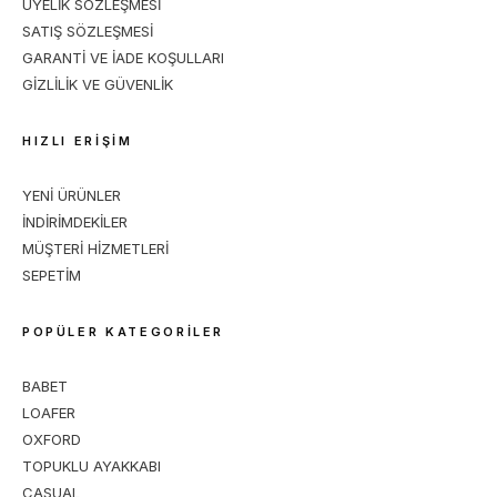
ÜYELİK SÖZLEŞMESİ
SATIŞ SÖZLEŞMESİ
GARANTİ VE İADE KOŞULLARI
GİZLİLİK VE GÜVENLİK
HIZLI ERİŞİM
YENİ ÜRÜNLER
İNDİRİMDEKİLER
MÜŞTERİ HİZMETLERİ
SEPETİM
POPÜLER KATEGORİLER
BABET
LOAFER
OXFORD
TOPUKLU AYAKKABI
CASUAL