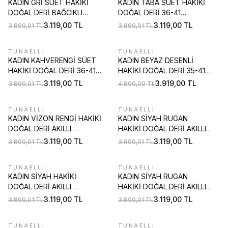
KADIN GRİ SÜET HAKİKİ
KADIN TABA SÜET HAKİKİ
DOĞAL DERİ BAĞCIKLI
DOĞAL DERİ 36-41
SNEAKER CASUAL
NUMARA BAĞCIKLI
3.119,00
TL
3.119,00
TL
3.899,01
TL
3.899,01
TL
AYAKKABI
SNEAKER AYAKKABI
TUNAELLİ
TUNAELLİ
%
20
%
20
KADIN KAHVERENGİ SÜET
KADIN BEYAZ DESENLİ
HAKİKİ DOĞAL DERİ 36-41
HAKİKİ DOĞAL DERİ 35-41
NUMARA BAĞCIKLI
NUMARA EVA TABAN
3.119,00
TL
3.919,00
TL
3.899,01
TL
4.899,00
TL
SNEAKER AYAKKABI
BAĞCIKLI SNEAKER
AYAKKABI
TUNAELLİ
TUNAELLİ
%
20
%
20
KADIN VİZON RENGİ HAKİKİ
KADIN SİYAH RUGAN
DOĞAL DERİ AKILLI
HAKİKİ DOĞAL DERİ AKILLI
BAĞCIKLI ORTOPEDİK
BAĞCIKLI ORTOPEDİK
3.119,00
TL
3.119,00
TL
3.899,01
TL
3.899,01
TL
AYAKKABI
AYAKKABI
TUNAELLİ
TUNAELLİ
%
20
%
20
KADIN SİYAH HAKİKİ
KADIN SİYAH RUGAN
DOĞAL DERİ AKILLI
HAKİKİ DOĞAL DERİ AKILLI
BAĞCIKLI ORTOPEDİK
BAĞCIKLI ORTOPEDİK
3.119,00
TL
3.119,00
TL
3.899,01
TL
3.899,01
TL
AYAKKABI
AYAKKABI
TUNAELLİ
TUNAELLİ
%
20
%
20