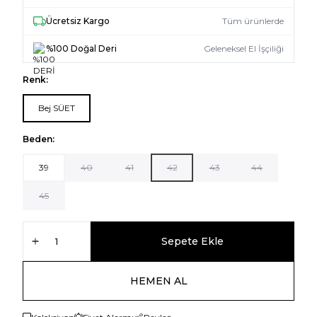
Ücretsiz Kargo
Tüm ürünlerde
%100 Doğal Deri
Geleneksel El İşçiliği
Renk:
Bej SÜET
Beden:
39
40
41
42
43
44
45
Sepete Ekle
HEMEN AL