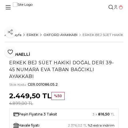
Hesab
Sepe
Paylaş
Ana Sayfa
ERKEK
OXFORD AYAKKABI
ERKEK BEJ SÜET HAKİKİ 
Favoriye Ekle
TUNAELLİ
ERKEK BEJ SÜET HAKİKİ DOĞAL DERİ 39-
45 NUMARA EVA TABAN BAĞCIKLI
AYAKKABI
Stok Kodu:
CER.001086.05.2
2.449,50
TL
%
50
4.899,00
TL
Peşin Fiyatına 3 Taksit
3 x
816,50
TL
Havale fiyatı
2.376,02
TL
%
3
extra indirim