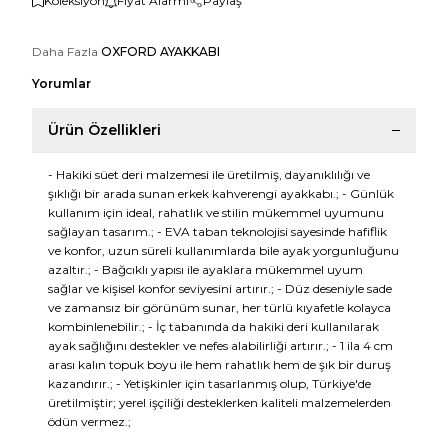
Koleksiyon
Fiyat Alarmı
Paylaş
Daha Fazla
OXFORD AYAKKABI
Yorumlar
Ürün Özellikleri
- Hakiki süet deri malzemesi ile üretilmiş, dayanıklılığı ve
şıklığı bir arada sunan erkek kahverengi ayakkabı.; - Günlük
kullanım için ideal, rahatlık ve stilin mükemmel uyumunu
sağlayan tasarım.; - EVA taban teknolojisi sayesinde hafiflik
ve konfor, uzun süreli kullanımlarda bile ayak yorgunluğunu
azaltır.; - Bağcıklı yapısı ile ayaklara mükemmel uyum
sağlar ve kişisel konfor seviyesini artırır.; - Düz deseniyle sade
ve zamansız bir görünüm sunar, her türlü kıyafetle kolayca
kombinlenebilir.; - İç tabanında da hakiki deri kullanılarak
ayak sağlığını destekler ve nefes alabilirliği artırır.; - 1 ila 4 cm
arası kalın topuk boyu ile hem rahatlık hem de şık bir duruş
kazandırır.; - Yetişkinler için tasarlanmış olup, Türkiye'de
üretilmiştir; yerel işçiliği desteklerken kaliteli malzemelerden
ödün vermez.;