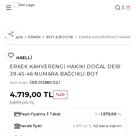
Hesab
Sepe
Paylaş
Ana Sayfa
ERKEK
BOT & BOOTIE
ERKEK KAHVERENGİ HAKİKİ D
Favoriye Ekle
TUNAELLİ
ERKEK KAHVERENGİ HAKİKİ DOĞAL DERİ
39-45-46 NUMARA BAĞCIKLI BOT
Stok Kodu:
CER.012680.02.1
4.719,00
TL
%
20
5.899,00
TL
Peşin Fiyatına 3 Taksit
3 x
1.573,00
TL
Havale fiyatı
4.577,43
TL
%
3
extra indirim