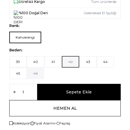
Ücretsiz Kargo
Tüm ürünlerde
%100 Doğal Deri
Geleneksel El İşçiliği
Renk:
Kahverengi
Beden:
39
40
41
42
43
44
45
46
Sepete Ekle
HEMEN AL
Koleksiyon
Fiyat Alarmı
Paylaş