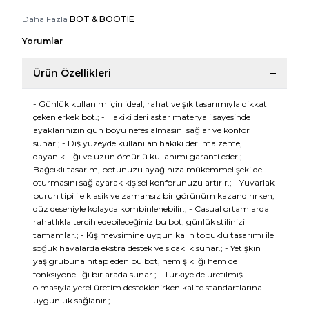
Daha Fazla
BOT & BOOTIE
Yorumlar
Ürün Özellikleri
- Günlük kullanım için ideal, rahat ve şık tasarımıyla dikkat
çeken erkek bot.; - Hakiki deri astar materyali sayesinde
ayaklarınızın gün boyu nefes almasını sağlar ve konfor
sunar.; - Dış yüzeyde kullanılan hakiki deri malzeme,
dayanıklılığı ve uzun ömürlü kullanımı garanti eder.; -
Bağcıklı tasarım, botunuzu ayağınıza mükemmel şekilde
oturmasını sağlayarak kişisel konforunuzu artırır.; - Yuvarlak
burun tipi ile klasik ve zamansız bir görünüm kazandırırken,
düz deseniyle kolayca kombinlenebilir.; - Casual ortamlarda
rahatlıkla tercih edebileceğiniz bu bot, günlük stilinizi
tamamlar.; - Kış mevsimine uygun kalın topuklu tasarımı ile
soğuk havalarda ekstra destek ve sıcaklık sunar.; - Yetişkin
yaş grubuna hitap eden bu bot, hem şıklığı hem de
fonksiyonelliği bir arada sunar.; - Türkiye'de üretilmiş
olmasıyla yerel üretim desteklenirken kalite standartlarına
uygunluk sağlanır.;