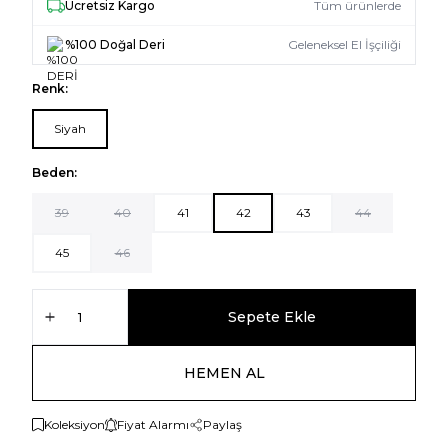
Ücretsiz Kargo
Tüm ürünlerde
%100 Doğal Deri
Geleneksel El İşçiliği
Renk:
Siyah
Beden:
39
40
41
42
43
44
45
46
Sepete Ekle
HEMEN AL
Koleksiyon
Fiyat Alarmı
Paylaş