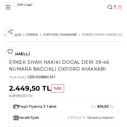
Hesab
Sepe
Paylaş
Ana Sayfa
ERKEK
OXFORD AYAKKABI
ERKEK SİYAH HAKİKİ DO
Favoriye Ekle
TUNAELLİ
ERKEK SİYAH HAKİKİ DOĞAL DERİ 39-46
NUMARA BAĞCIKLI OXFORD AYAKKABI
Stok Kodu:
CER.001860.01.1
2.449,50
TL
%
50
4.899,00
TL
Peşin Fiyatına 3 Taksit
3 x
816,50
TL
Havale fiyatı
2.376,02
TL
%
3
extra indirim