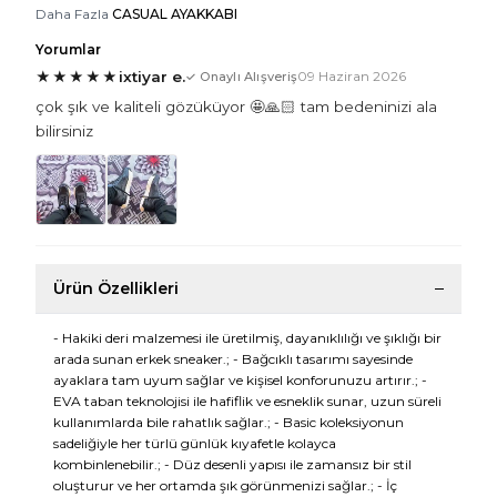
Daha Fazla
CASUAL AYAKKABI
Yorumlar
★
★
★
★
★
ixtiyar e.
09 Haziran 2026
✓ Onaylı Alışveriş
çok şık ve kaliteli gözüküyor 🤩🙏🏻 tam bedeninizi ala
bilirsiniz
Ürün Özellikleri
- Hakiki deri malzemesi ile üretilmiş, dayanıklılığı ve şıklığı bir
arada sunan erkek sneaker.; - Bağcıklı tasarımı sayesinde
ayaklara tam uyum sağlar ve kişisel konforunuzu artırır.; -
EVA taban teknolojisi ile hafiflik ve esneklik sunar, uzun süreli
kullanımlarda bile rahatlık sağlar.; - Basic koleksiyonun
sadeliğiyle her türlü günlük kıyafetle kolayca
kombinlenebilir.; - Düz desenli yapısı ile zamansız bir stil
oluşturur ve her ortamda şık görünmenizi sağlar.; - İç