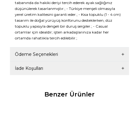
tabanında da hakiki deriyi tercih ederek ayak sağlığınız
düşünülerek tasarlanmıştır.; - Türkiye menşeli olmasıyla
yerel üretim kalitesini garanti eder.; - Kısa topuklu (1 - 4 cm)
tasarım ile doğal yürüyüş konforunu desteklerken, düz
topuklu yapısıyla dengeli bir duruş sergiler.; - Casual
ortamlar için idealdir; işten arkadaşlarınıza kadar her
ortamda rahatlıkla tercih edilebilir.;
Ödeme Seçenekleri
İade Koşulları
Benzer Ürünler
TUNAELLİ
TUNAELLİ
TU
%
50
%
20
ERKEK SİYAH HAKİKİ
ERKEK SİYAH HAKİKİ
ERK
DOĞAL DERİ EVA TABANLI
DOĞAL DERİ BAĞCIKLI EVA
DOĞ
ORTOPEDİK GÜNLÜK
TABAN ORTOPEDİK
SNE
2.649,50
TL
5.039,00
TL
5.299,00
TL
6.299,00
TL
5.8
LOAFER AYAKKABI
AYAKKABI
AYA