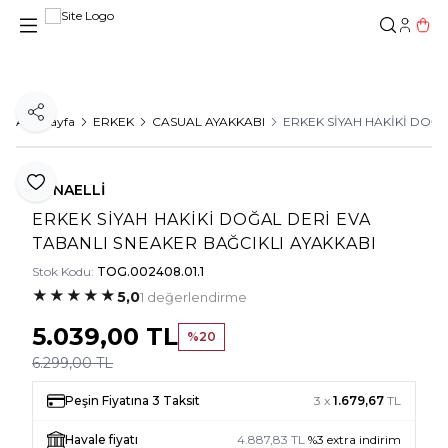
Hesab
Sepe
Paylaş
Ana Sayfa
ERKEK
CASUAL AYAKKABI
ERKEK SİYAH HAKİKİ DOĞA
Favoriye Ekle
TUNAELLİ
ERKEK SİYAH HAKİKİ DOĞAL DERİ EVA
TABANLI SNEAKER BAĞCIKLI AYAKKABI
Stok Kodu:
TOG.002408.01.1
★
★
★
★
★
5,0
1 değerlendirme
5.039,00
TL
%
20
6.299,00
TL
Peşin Fiyatına 3 Taksit
3 x
1.679,67
TL
Havale fiyatı
4.887,83
TL
%
3
extra indirim