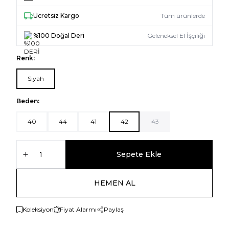
Ücretsiz Kargo
Tüm ürünlerde
%100 Doğal Deri
Geleneksel El İşçiliği
Renk:
Siyah
Beden:
40
44
41
42
43
Sepete Ekle
HEMEN AL
Koleksiyon
Fiyat Alarmı
Paylaş