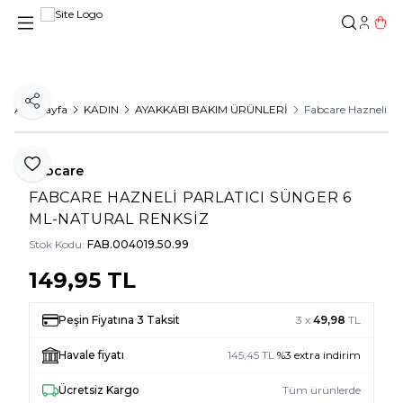
Hesab
Sepe
Paylaş
Ana Sayfa
KADIN
AYAKKABI BAKIM ÜRÜNLERİ
Fabcare Hazneli Pa
Favoriye Ekle
Fabcare
FABCARE HAZNELI PARLATICI SÜNGER 6
ML-NATURAL RENKSIZ
Stok Kodu:
FAB.004019.50.99
149,95
TL
Peşin Fiyatına 3 Taksit
3 x
49,98
TL
Havale fiyatı
145,45
TL
%
3
extra indirim
Ücretsiz Kargo
Tüm ürünlerde