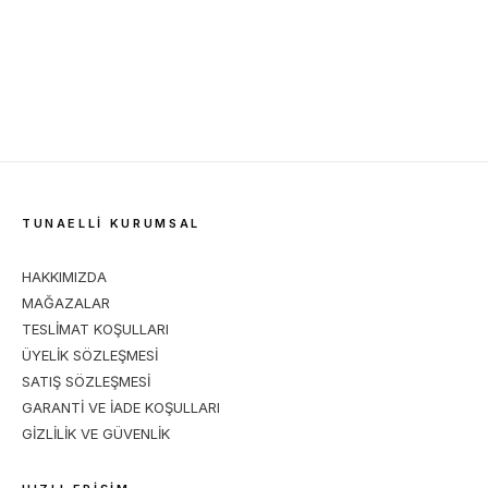
FABCARE
FABCARE
FA
Fabcare Süet Ve Nubuk
Fabcare Süet Ve Nubuk
Fab
Ayakkabı Yenileyici
Ayakkabı Yenileyici
Aya
Koruyucu Sprey Siyah 250
Koruyucu Sprey Natural -
329,95
TL
329,95
TL
129
ml
Renksiz 250 ml
TUNAELLİ KURUMSAL
HAKKIMIZDA
MAĞAZALAR
TESLİMAT KOŞULLARI
ÜYELİK SÖZLEŞMESİ
SATIŞ SÖZLEŞMESİ
GARANTİ VE İADE KOŞULLARI
GİZLİLİK VE GÜVENLİK