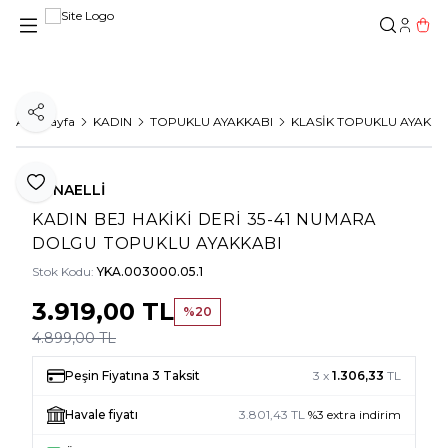
Hesab
Sepe
Paylaş
Ana Sayfa
KADIN
TOPUKLU AYAKKABI
KLASİK TOPUKLU AYAKKA
Favoriye Ekle
TUNAELLİ
KADIN BEJ HAKIKI DERI 35-41 NUMARA
DOLGU TOPUKLU AYAKKABI
Stok Kodu:
YKA.003000.05.1
3.919,00
TL
%
20
4.899,00
TL
Peşin Fiyatına 3 Taksit
3 x
1.306,33
TL
Havale fiyatı
3.801,43
TL
%
3
extra indirim