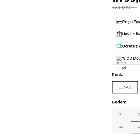
3.599,00
TL
Peşin Fiy
Havale fiy
Ücretsiz
%100 Doğ
Renk:
BEYAZ
Beden:
34
3
41
4