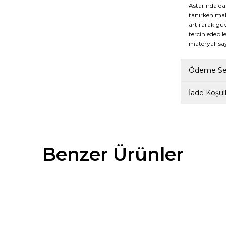
Astarında da 
tanırken mak
artırarak güv
tercih edebil
materyali sa
Ödeme Seç
İade Koşull
Benzer Ürünler
TUNAELLİ
%
50
E HAKİKİ DOĞAL DERİ 36-41
KADIN SİYAH HAKİKİ DOĞAL DER
OKALI BABET
NUMARA TOKALI BABET
1.799,50
TL
1.799,50
TL
3.599,00
TL