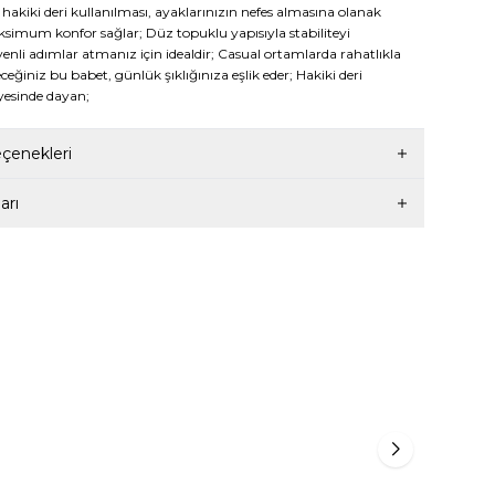
hakiki deri kullanılması, ayaklarınızın nefes almasına olanak
simum konfor sağlar; Düz topuklu yapısıyla stabiliteyi
enli adımlar atmanız için idealdir; Casual ortamlarda rahatlıkla
eceğiniz bu babet, günlük şıklığınıza eşlik eder; Hakiki deri
yesinde dayan;
enekleri
arı
TUNAELLİ
TUNAE
%
50
%
5
İ 36-41
KADIN SİYAH RUGAN HAKİKİ DOĞAL DERİ
KADIN 
36-41 NUMARA ÇİFT TOKALI BABET
DERİ 3
2.149,50
TL
4.299,00
TL
4.299,0