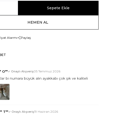
Sepete Ekle
HEMEN AL
Fiyat Alarmı
Paylaş
BET
* O**
05 Temmuz 2026
✓ Onaylı Alışveriş
ar bi numara büyük alın ayakkabı çok şık ve kaliteli
* T**
19 Haziran 2026
✓ Onaylı Alışveriş