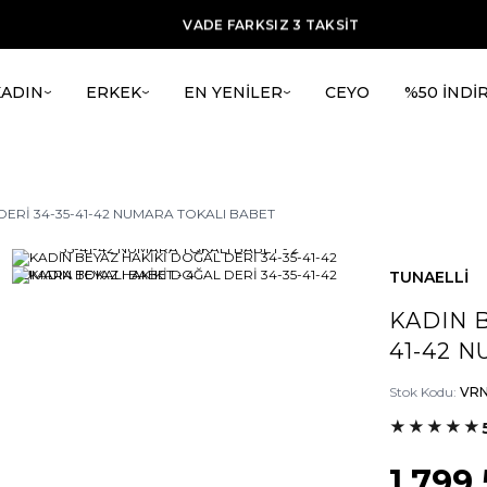
ÜCRETSİZ KARGO
VADE FARKSIZ 3 TAKSİT
TÜM ÜRÜNLERDE %20 İNDİRİM + ilk alışverşie %15 indirim
KADIN
ERKEK
EN YENİLER
CEYO
%50 İNDİ
DERİ 34-35-41-42 NUMARA TOKALI BABET
TUNAELLİ
KADIN B
41-42 
Stok Kodu:
VRN
★
★
★
★
★
1.799