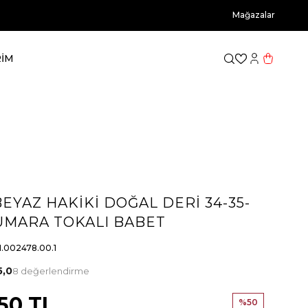
Mağazalar
RİM
Favorilerim
Hesabım
Sepetim
EYAZ HAKİKİ DOĞAL DERİ 34-35-
NUMARA TOKALI BABET
.002478.00.1
5,0
8 değerlendirme
,50
TL
%
50