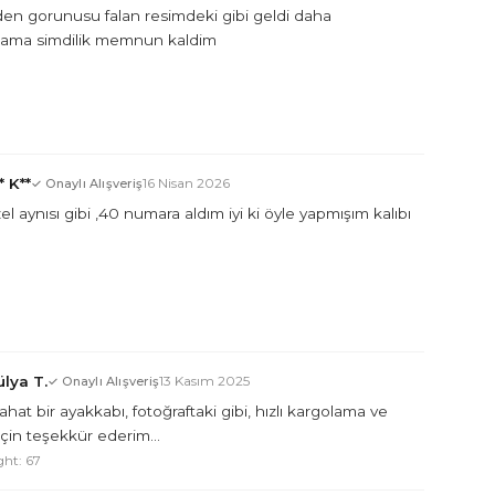
en gorunusu falan resimdeki gibi geldi daha
 ama simdilik memnun kaldim
* K**
16 Nisan 2026
✓ Onaylı Alışveriş
l aynısı gibi ,40 numara aldım iyi ki öyle yapmışım kalıbı
lya T.
13 Kasım 2025
✓ Onaylı Alışveriş
hat bir ayakkabı, fotoğraftaki gibi, hızlı kargolama ve
için teşekkür ederim...
ght: 67