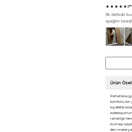
★
★
★
★
★
I*
İlk defedir b
ayağım taraql
Ürün Özell
Rahatlıkla gü
konforlu bir
kıyafetle kol
koleksiyonun
rahatlığı he
kumaşı sayes
deri materyal