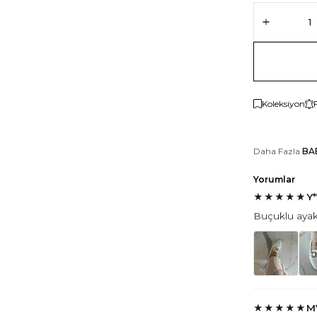
Koleksiyon
Daha Fazla
BA
Yorumlar
★
★
★
★
★
Y*
Buçuklu ayakl
★
★
★
★
★
M*