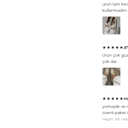
urun tam bed
kullanmadim
★
★
★
★
★
A*
Ürün çok güze
çok dar
★
★
★
★
★
Hü
yumuşak ve ra
özenli paket 
height: 155, wei