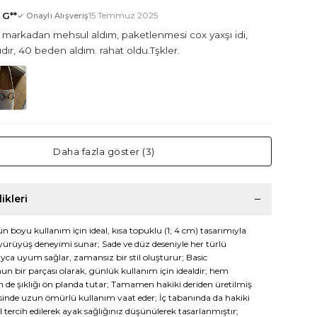
* G**
15 Temmuz 2025
✓ Onaylı Alışveriş
u markadan mehsul aldım, paketlenmesi cox yaxşı idi,
ıdır, 40 beden aldım. rahat oldu.Tşkler.
Daha fazla göster (3)
ikleri
n boyu kullanım için ideal, kısa topuklu (1; 4 cm) tasarımıyla
 yürüyüş deneyimi sunar; Sade ve düz deseniyle her türlü
ayca uyum sağlar, zamansız bir stil oluşturur; Basic
un bir parçası olarak, günlük kullanım için idealdir; hem
m de şıklığı ön planda tutar; Tamamen hakiki deriden üretilmiş
inde uzun ömürlü kullanım vaat eder; İç tabanında da hakiki
 tercih edilerek ayak sağlığınız düşünülerek tasarlanmıştır;