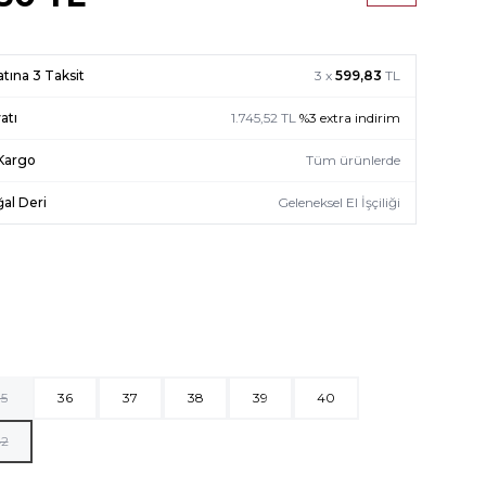
atına 3 Taksit
3 x
599,83
TL
atı
1.745,52
TL
%
3
extra indirim
 Kargo
Tüm ürünlerde
al Deri
Geleneksel El İşçiliği
5
36
37
38
39
40
2