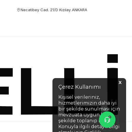
Necatibey Cad. 21/D Kızılay ANKARA
X
Çerez Kullanımı
Kişisel verileriniz,
hizmetlerimizin daha iyi
bir şekilde sunulması için
mevzuata uygun bir
şekilde toplanıp işlenir.
Konuyla ilgili detaylı bilgi