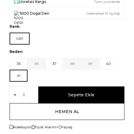
Ücretsiz Kargo
Tüm ürünlerde
%100 Doğal Deri
Geleneksel El İşçiliği
Renk:
GRİ
Beden:
35
36
37
38
39
40
41
Sepete Ekle
HEMEN AL
Koleksiyon
Fiyat Alarmı
Paylaş