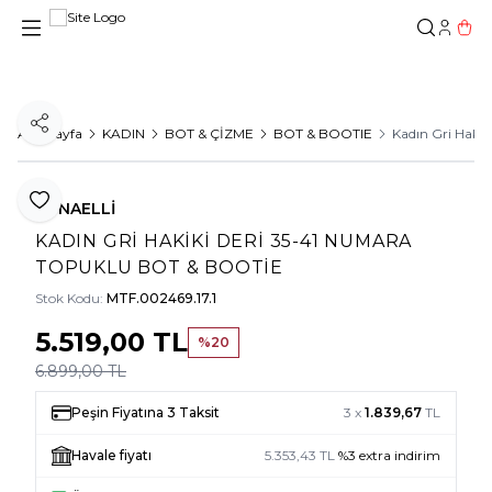
Hesab
Sepe
Paylaş
Ana Sayfa
KADIN
BOT & ÇİZME
BOT & BOOTIE
Kadın Gri Hakik
Favoriye Ekle
TUNAELLİ
KADIN GRI HAKIKI DERI 35-41 NUMARA
TOPUKLU BOT & BOOTIE
Stok Kodu:
MTF.002469.17.1
5.519,00
TL
%
20
6.899,00
TL
Peşin Fiyatına 3 Taksit
3 x
1.839,67
TL
Havale fiyatı
5.353,43
TL
%
3
extra indirim