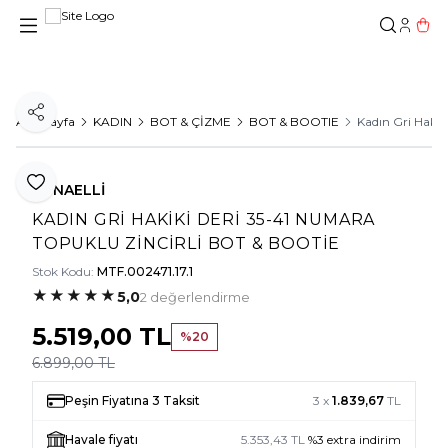
Hesab
Sepe
Paylaş
Ana Sayfa
KADIN
BOT & ÇİZME
BOT & BOOTIE
Kadın Gri Hakik
Favoriye Ekle
TUNAELLİ
KADIN GRI HAKIKI DERI 35-41 NUMARA
TOPUKLU ZINCIRLI BOT & BOOTIE
Stok Kodu:
MTF.002471.17.1
★
★
★
★
★
5,0
2 değerlendirme
5.519,00
TL
%
20
6.899,00
TL
Peşin Fiyatına 3 Taksit
3 x
1.839,67
TL
Havale fiyatı
5.353,43
TL
%
3
extra indirim