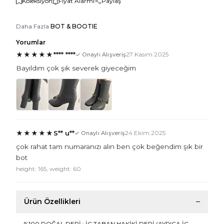
Koleksiyon
Fiyat Alarmı
Paylaş
Daha Fazla
BOT & BOOTIE
Yorumlar
★
★
★
★
★
**** ****
27 Kasım 2025
✓ Onaylı Alışveriş
Bayıldım çok şık severek giyeceğim
★
★
★
★
★
S** u**
24 Ekim 2025
✓ Onaylı Alışveriş
çok rahat tam numaranızı alın ben çok beğendim şık bir
bot
height: 165, weight: 60
Ürün Özellikleri
%100 DOĞAL DERİ ; İÇ TABAN HAKİKİ DERİ (AYRICA İÇ