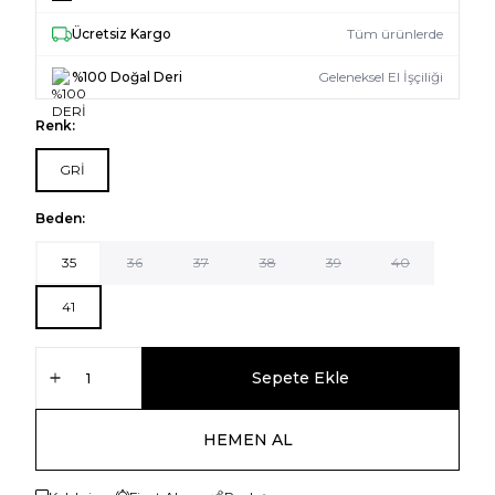
Ücretsiz Kargo
Tüm ürünlerde
%100 Doğal Deri
Geleneksel El İşçiliği
Renk:
GRİ
Beden:
35
36
37
38
39
40
41
Sepete Ekle
HEMEN AL