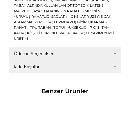
TABAN ALTINDA KULLANILAN ORTOPEDİK LATEKS
MALZEME, AYAK TABANINIZIN RAHAT ETMESİNİ VE
YÜRÜYÜŞ RAHATLIĞI SAĞLAR) ; İÇ KENAR YÜZEYİ SICAK
ASTAR MALZEMEDİR ; FERMUARLI( GİYİP ÇIKARMASI
RAHAT) ; TPU TABAN ; TOPUK YÜKSEKLİĞİ : 7 CM ; TAM
KALIP ; KÖŞELİ BURUNLU RAHAT KALIP ; EL YAPIMI YERLİ
ÜRETİM ;
Ödeme Seçenekleri
İade Koşulları
Benzer Ürünler
TUNAELLİ
TUNAELLİ
TU
%
20
%
22
KADIN KAHVERENGİ
Kadın Bej Hakiki Doğal
Kad
HAKİKİ DERİ 35-40
Deri Bot & Bootie
35-
NUMARA İNCE TOPUKLU
Boo
5.039,00
TL
3.119,00
TL
6.299,00
TL
3.989,00
TL
6.8
SİVRİ BURUNLU BOT &