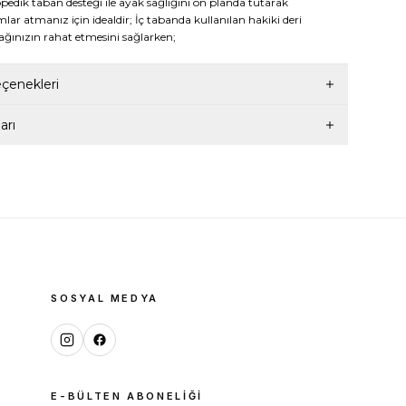
opedik taban desteği ile ayak sağlığını ön planda tutarak
lar atmanız için idealdir; İç tabanda kullanılan hakiki deri
ınızın rahat etmesini sağlarken;
enekleri
arı
SOSYAL MEDYA
E-BÜLTEN ABONELIĞI