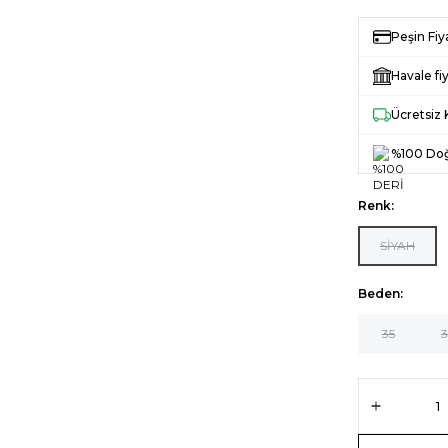
Peşin Fiy
Havale fiy
Ücretsiz
%100 Doğ
Renk:
SİYAH
Beden:
35
3