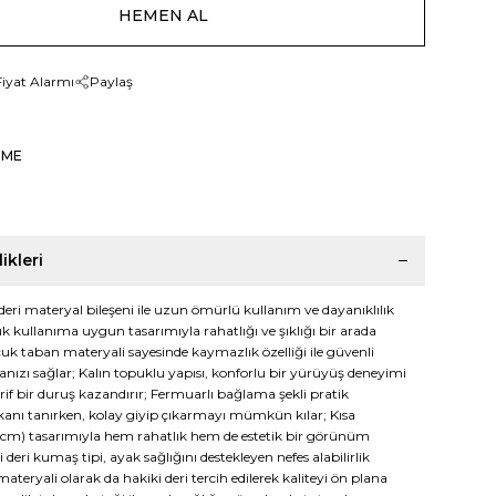
HEMEN AL
Fiyat Alarmı
Paylaş
ZME
ikleri
deri materyal bileşeni ile uzun ömürlü kullanım ve dayanıklılık
k kullanıma uygun tasarımıyla rahatlığı ve şıklığı bir arada
çuk taban materyali sayesinde kaymazlık özelliği ile güvenli
nızı sağlar; Kalın topuklu yapısı, konforlu bir yürüyüş deneyimi
rif bir duruş kazandırır; Fermuarlı bağlama şekli pratik
anı tanırken, kolay giyip çıkarmayı mümkün kılar; Kısa
4 cm) tasarımıyla hem rahatlık hem de estetik bir görünüm
i deri kumaş tipi, ayak sağlığını destekleyen nefes alabilirlik
ateryali olarak da hakiki deri tercih edilerek kaliteyi ön plana