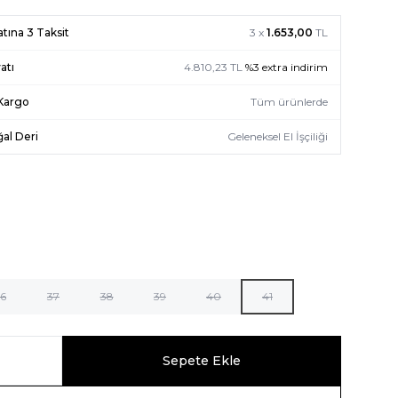
atına 3 Taksit
3 x
1.653,00
TL
atı
4.810,23
TL
%
3
extra indirim
 Kargo
Tüm ürünlerde
al Deri
Geleneksel El İşçiliği
6
37
38
39
40
41
Sepete Ekle