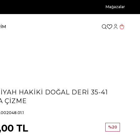
Mağazalar
RİM
Favorilerim
Hesabım
Sepetim
IYAH HAKIKI DOĞAL DERI 35-41
 ÇIZME
.002048.01.1
,00
TL
%
20