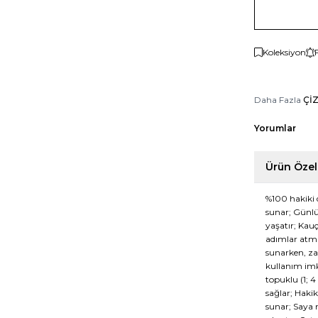
Koleksiyon
Daha Fazla
Çİ
Yorumlar
Ürün Özell
%100 hakiki 
sunar; Günlü
yaşatır; Kau
adımlar atma
sunarken, za
kullanım imk
topuklu (1; 
sağlar; Hakik
sunar; Saya m