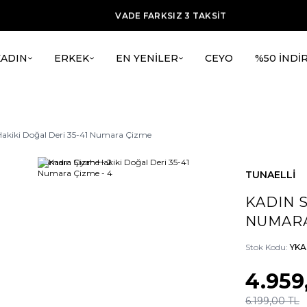
ÜCRETSİZ KARGO
VADE FARKSIZ 3 TAKSİT
TÜM ÜRÜNLERDE %20 İNDİRİM + ilk alışverşie %15 indirim
KADIN
ERKEK
EN YENİLER
CEYO
%50 İNDİ
Hakiki Doğal Deri 35-41 Numara Çizme
TUNAELLİ
KADIN S
NUMARA
Stok Kodu:
YKA
4.959
6.199,00
TL