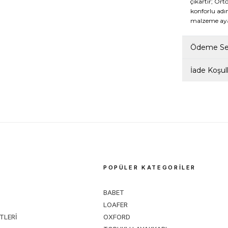
çıkartır; Ort
konforlu adım
malzeme ayağ
Ödeme Seç
İade Koşull
M
POPÜLER KATEGORİLER
BABET
LOAFER
TLERİ
OXFORD