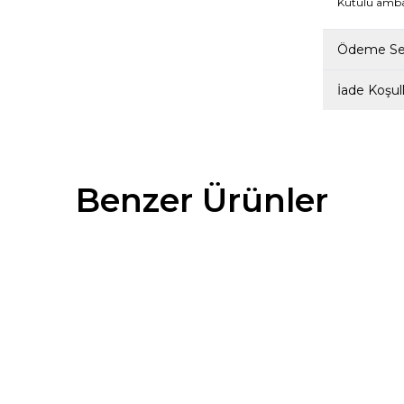
Kutulu ambala
Ödeme Seç
İade Koşull
Benzer Ürünler
TUNAELLİ
%
50
E HAKİKİ DOĞAL DERİ 36-41
KADIN SİYAH HAKİKİ DOĞAL DER
OKALI BABET
NUMARA TOKALI BABET
1.799,50
TL
1.799,50
TL
3.599,00
TL