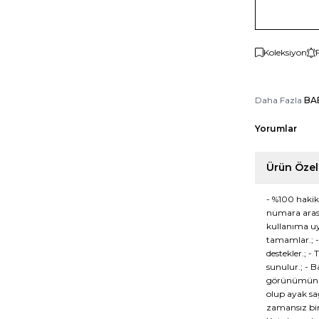
Koleksiyon
Daha Fazla
BA
Yorumlar
Ürün Özell
- %100 hakik
numara arası
kullanıma uy
tamamlar.; -
destekler.; -
sunulur.; - B
görünümünüzü
olup ayak sağ
zamansız bir 