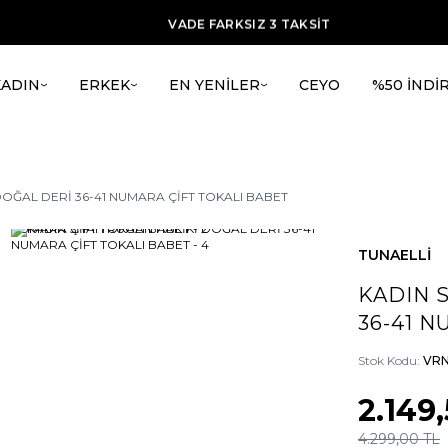
ÜCRETSİZ KARGO
VADE FARKSIZ 3 TAKSİT
TÜM ÜRÜNLERDE %20 İNDİRİM + ilk alışverşie %15 indirim
KADIN
ERKEK
EN YENİLER
CEYO
%50 İNDİ
DOĞAL DERİ 36-41 NUMARA ÇİFT TOKALI BABET
TUNAELLİ
KADIN 
36-41 N
Stok Kodu:
VRN
2.149
4.299,00
TL