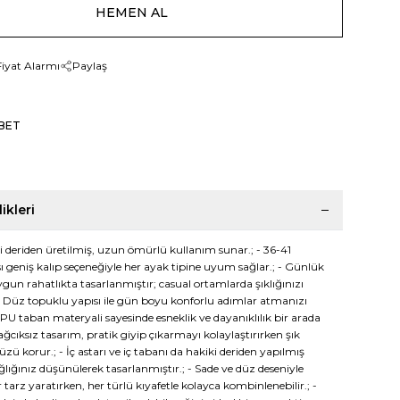
HEMEN AL
Fiyat Alarmı
Paylaş
BET
ikleri
i deriden üretilmiş, uzun ömürlü kullanım sunar.; - 36-41
 geniş kalıp seçeneğiyle her ayak tipine uyum sağlar.; - Günlük
gun rahatlıkta tasarlanmıştır; casual ortamlarda şıklığınızı
 Düz topuklu yapısı ile gün boyu konforlu adımlar atmanızı
 TPU taban materyali sayesinde esneklik ve dayanıklılık bir arada
ağcıksız tasarım, pratik giyip çıkarmayı kolaylaştırırken şık
 korur.; - İç astarı ve iç tabanı da hakiki deriden yapılmış
lığınız düşünülerek tasarlanmıştır.; - Sade ve düz deseniyle
tarz yaratırken, her türlü kıyafetle kolayca kombinlenebilir.; -