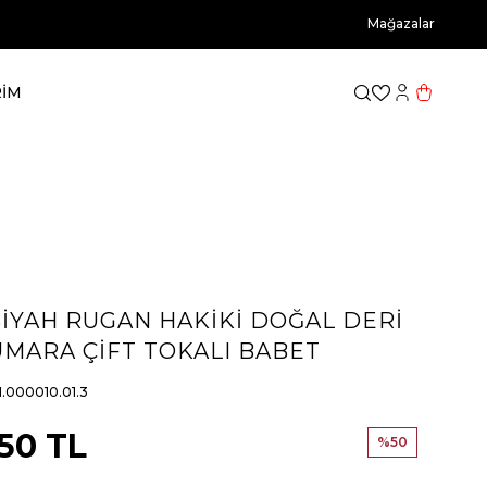
Mağazalar
RİM
Favorilerim
Hesabım
Sepetim
SİYAH RUGAN HAKİKİ DOĞAL DERİ
UMARA ÇİFT TOKALI BABET
.000010.01.3
,50
TL
%
50