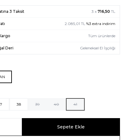
atına 3 Taksit
3 x
716,50
TL
atı
2.085,01
TL
%
3
extra indirim
 Kargo
Tüm ürünlerde
al Deri
Geleneksel El İşçiliği
GAN
7
38
39
40
41
Sepete Ekle