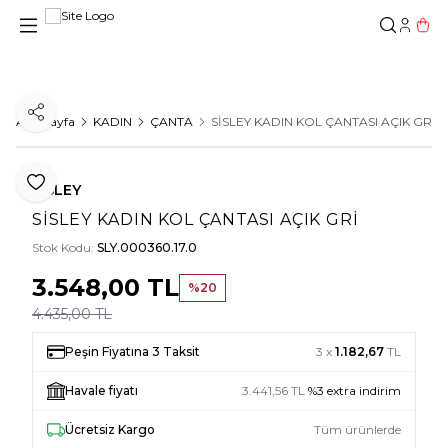
Hesab
Sepe
Paylaş
Ana Sayfa
KADIN
ÇANTA
SİSLEY KADIN KOL ÇANTASI AÇIK GRİ
Favoriye Ekle
SİSLEY
SİSLEY KADIN KOL ÇANTASI AÇIK GRİ
Stok Kodu:
SLY.000360.17.0
3.548,00
TL
%
20
4.435,00
TL
Peşin Fiyatına 3 Taksit
3 x
1.182,67
TL
Havale fiyatı
3.441,56
TL
%
3
extra indirim
Ücretsiz Kargo
Tüm ürünlerde