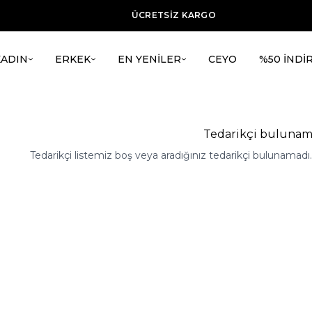
ÜCRETSİZ KARGO
VADE FARKSIZ 3 TAKSİT
TÜM ÜRÜNLERDE %20 İNDİRİM + ilk alışverşie %15 indirim
KADIN
ERKEK
EN YENİLER
CEYO
%50 İNDİ
Tedarikçi bulunam
Tedarikçi listemiz boş veya aradığınız tedarikçi bulunamad