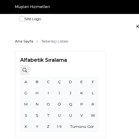
Müşteri Hizmetleri
Ana Sayfa
Tedarikçi Listesi
Alfabetik Sıralama
A
B
C
Ç
D
E
F
G
H
I
İ
J
K
L
M
N
O
Ö
Q
P
R
S
Ş
T
U
Ü
V
W
X
Y
Z
1-9
Tümünü Gör