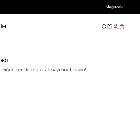
Mağazalar
RİM
Favorilerim
Hesabım
Sepetim
adı
ı. Diğer içeriklere göz atmayı unutmayın!