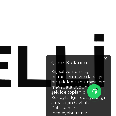
X
Çerez Kullanımı
Kişisel verileriniz,
hizmetlerimizin daha iyi
bir şekilde sunulması için
mevzuata uygun bir
şekilde toplanıp işlenir.
Konuyla ilgili detaylı bilgi
almak için Gizlilik
Politikamızı
inceleyebilirsiniz.