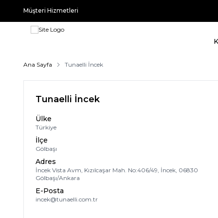
Müşteri Hizmetleri
Ana Sayfa
Tunaelli İncek
Tunaelli İncek
Ülke
Türkiye
İlçe
Gölbaşı
Adres
İncek Vista Avm, Kızılcaşar Mah. No:406/49, İncek, 06830
Gölbaşı/Ankara
E-Posta
incek@tunaelli.com.tr