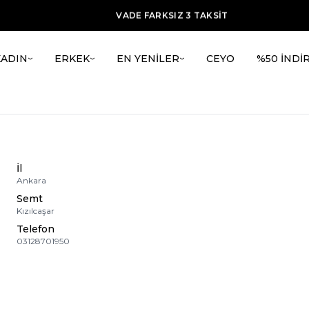
ÜCRETSİZ KARGO
VADE FARKSIZ 3 TAKSİT
TÜM ÜRÜNLERDE %20 İNDİRİM + ilk alışverşie %15 indirim
KADIN
ERKEK
EN YENİLER
CEYO
%50 İNDİ
İl
Ankara
Semt
Kızılcaşar
Telefon
03128701950