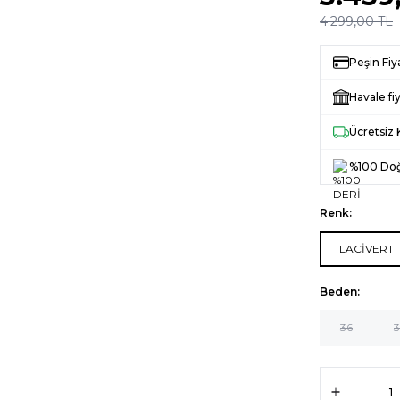
4.299,00
TL
Peşin Fiy
Havale fiy
Ücretsiz
%100 Doğ
Renk:
LACİVERT
Beden:
36
3