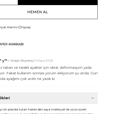
HEMEN AL
Fiyat Alarmı
Paylaş
AFER AYAKKABI
* y**
21 Mayıs 2025
✓ Onaylı Alışveriş
üz taban ve taraklı ayaklar için ideal, deformasyon yada
yor. Fakat kullanım sonrası yorum ekliyorum şu anda. Gün
da ayağımı çok acıttı ne yazık ki.
ikleri
yi ön planda tutan hakiki deri saya materyali ile uzun süreli