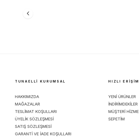
TUNAELLİ
TUNAELLİ
%
20
%
20
KADIN LACİVERT RUGAN HAKİKİ DOĞAL
KADIN KAH
DERİ 36-41 NUMARA TAŞLI LOAFER
DERİ 36-4
AYAKKABI
AYAKKABI
3.119,00
TL
3.899,01
TL
3.899,01
TL
TUNAELLİ KURUMSAL
HIZLI ERİŞİ
HAKKIMIZDA
YENİ ÜRÜNLER
MAĞAZALAR
İNDİRİMDEKİLER
TESLİMAT KOŞULLARI
MÜŞTERİ HİZME
ÜYELİK SÖZLEŞMESİ
SEPETİM
SATIŞ SÖZLEŞMESİ
GARANTİ VE İADE KOŞULLARI