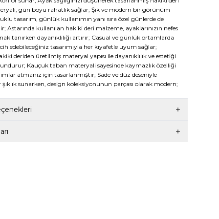
konfor sunar; Ayak sağlığınızı düşünerek tasarlanmış hakiki deri
eryali, gün boyu rahatlık sağlar; Şık ve modern bir görünüm
puklu tasarım, günlük kullanımın yanı sıra özel günlerde de
ilir; Astarında kullanılan hakiki deri malzeme, ayaklarınızın nefes
nak tanırken dayanıklılığı artırır; Casual ve günlük ortamlarda
rcih edebileceğiniz tasarımıyla her kıyafetle uyum sağlar;
i deriden üretilmiş materyal yapısı ile dayanıklılık ve estetiği
lundurur; Kauçuk taban materyali sayesinde kaymazlık özelliği
dımlar atmanız için tasarlanmıştır; Sade ve düz deseniyle
 şıklık sunarken, design koleksiyonunun parçası olarak modern;
enekleri
arı