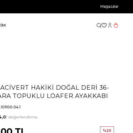
Mağazalar
RİM
Favorilerim
Hesabım
Sepetim
ACİVERT HAKİKİ DOĞAL DERİ 36-
ARA TOPUKLU LOAFER AYAKKABI
.101100.04.1
4,0
1 değerlendirme
,00
TL
%
20