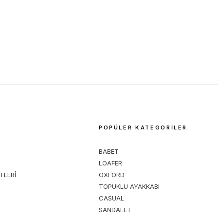
TUNAELLİ
%
20
VERENGİ SÜET HAKİKİ DOĞAL
KADIN TABA SÜET HAKİKİ DOĞA
1 NUMARA TOKALI LOAFER
36-41 NUMARA TOKALI LOAFER 
3.119,00
TL
3.119,00
TL
3.899,01
TL
M
POPÜLER KATEGORİLER
BABET
LOAFER
TLERİ
OXFORD
TOPUKLU AYAKKABI
CASUAL
SANDALET