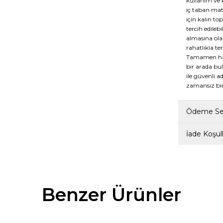
kullanım ve 
iç taban mat
için kalın to
tercih edileb
almasına ola
rahatlıkla te
Tamamen hakik
bir arada bu
ile güvenli a
zamansız bir
Ödeme Seç
İade Koşull
Benzer Ürünler