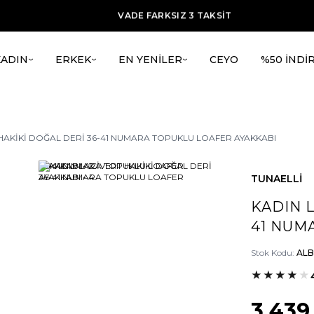
ÜCRETSİZ KARGO
VADE FARKSIZ 3 TAKSİT
TÜM ÜRÜNLERDE %20 İNDİRİM + ilk alışverşie %15 indirim
KADIN
ERKEK
EN YENİLER
CEYO
%50 İNDİ
HAKİKİ DOĞAL DERİ 36-41 NUMARA TOPUKLU LOAFER AYAKKABI
TUNAELLİ
KADIN L
41 NUM
Stok Kodu:
ALB
★
★
★
★
★
3.439