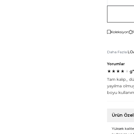
Koleksiyon
Daha Fazla
LO
Yorumlar
★
★
★
★
★
g*
Tam kalıp,, d
yayılma olmu
boyu kullanım
Ürün Özell
Yüksek kalite