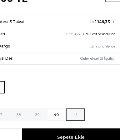
atına 3 Taksit
3 x
1.146,33
TL
atı
3.335,83
TL
%
3
extra indirim
 Kargo
Tüm ürünlerde
al Deri
Geleneksel El İşçiliği
7
38
39
40
41
Sepete Ekle