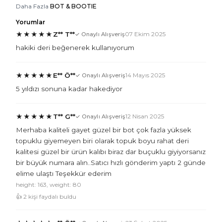
Daha Fazla
BOT & BOOTIE
Yorumlar
★
★
★
★
★
Z** T**
07 Ekim 2025
✓ Onaylı Alışveriş
hakiki deri beğenerek kullanıyorum
★
★
★
★
★
E** Ö**
14 Mayıs 2025
✓ Onaylı Alışveriş
5 yıldızı sonuna kadar hakediyor
★
★
★
★
★
T** G**
12 Nisan 2025
✓ Onaylı Alışveriş
Merhaba kaliteli gayet güzel bir bot çok fazla yüksek
topuklu giyemeyen biri olarak topuk boyu rahat deri
kalitesi güzel bir ürün kalıbı biraz dar buçuklu giyiyorsanız
bir büyük numara alın..Satıcı hızlı gönderim yaptı 2 günde
elime ulaştı Teşekkür ederim
height: 163, weight: 80
👍 2 kişi faydalı buldu