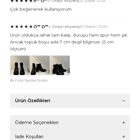
★
★
★
★
★
n** Ö**
23 Şubat 2025
✓ Onaylı Alışveriş
Çok beğenerek kullanıyorum
★
★
★
★
★
Ö** D**
30 Kasım 2024
✓ Onaylı Alışveriş
Ürün oldukça rahat tam kalıp, duruşu hem spor hem şık.
Ancak topuk boyu asla 7 cm degil bilginize. (5 cm
ölçtüm)
👍 2 kişi faydalı buldu
Ürün Özellikleri
Ödeme Seçenekleri
İade Koşulları