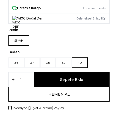
Ücretsiz Kargo
Tüm ürünlerde
%100 Doğal Deri
Geleneksel El İşçiliği
Renk:
SİYAH
Beden:
36
37
38
39
40
Sepete Ekle
HEMEN AL
Koleksiyon
Fiyat Alarmı
Paylaş