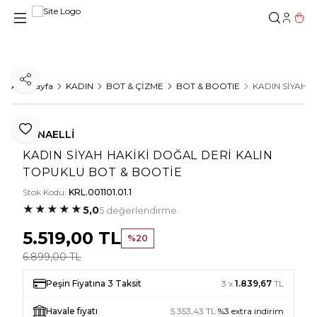
Hesab
Sepe
Paylaş
Ana Sayfa
KADIN
BOT & ÇİZME
BOT & BOOTIE
KADIN SİYAH 
Favoriye Ekle
TUNAELLİ
KADIN SİYAH HAKİKİ DOĞAL DERİ KALIN
TOPUKLU BOT & BOOTİE
Stok Kodu:
KRL.001101.01.1
★
★
★
★
★
5,0
5 değerlendirme
5.519,00
TL
%
20
6.899,00
TL
Peşin Fiyatına 3 Taksit
3 x
1.839,67
TL
Havale fiyatı
5.353,43
TL
%
3
extra indirim