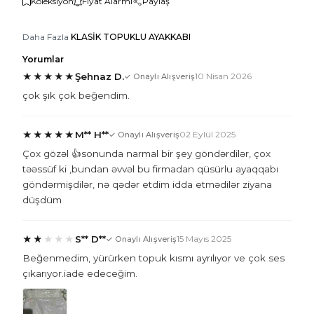
Koleksiyon
Fiyat Alarmı
Paylaş
Daha Fazla
KLASİK TOPUKLU AYAKKABI
Yorumlar
★
★
★
★
★
Şehnaz D.
10 Nisan 2026
✓ Onaylı Alışveriş
çok şık çok beğendim.
★
★
★
★
★
M** H**
02 Eylül 2025
✓ Onaylı Alışveriş
Çox gözəl 👍sonunda narmal bir şey göndərdilər, çox
təəssüf ki ,bundan əvvəl bu firmadan qüsürlu ayaqqabı
göndərmişdilər, nə qədər etdim idda etmədilər ziyana
düşdüm
★
★
★
★
★
S** D**
15 Mayıs 2025
✓ Onaylı Alışveriş
Beğenmedim, yürürken topuk kısmı ayrılıyor ve çok ses
çıkarıyor.iade edeceğim.