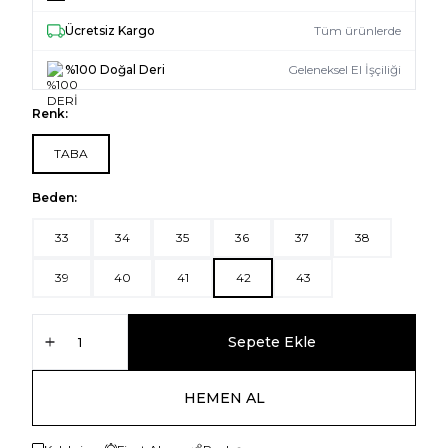
Ücretsiz Kargo
Tüm ürünlerde
%100 Doğal Deri
Geleneksel El İşçiliği
Renk:
TABA
Beden:
33
34
35
36
37
38
39
40
41
42
43
Sepete Ekle
HEMEN AL