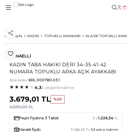
Hesab
Sepe
Paylaş
Ana Sayfa
KADIN
TOPUKLU AYAKKABI
KLASİK TOPUKLU AYAKKA
Favoriye Ekle
TUNAELLİ
KADIN TABA HAKİKİ DERİ 34-35-41-42
NUMARA TOPUKLU ARKA AÇIK AYAKKABI
Stok Kodu:
KRL.000780.03.1
★
★
★
★
★
4,3
4 değerlendirme
3.679,01
TL
%
20
4.599,00
TL
Peşin Fiyatına 3 Taksit
3 x
1.226,34
TL
Havale fiyatı
3.568,63
TL
%
3
extra indirim