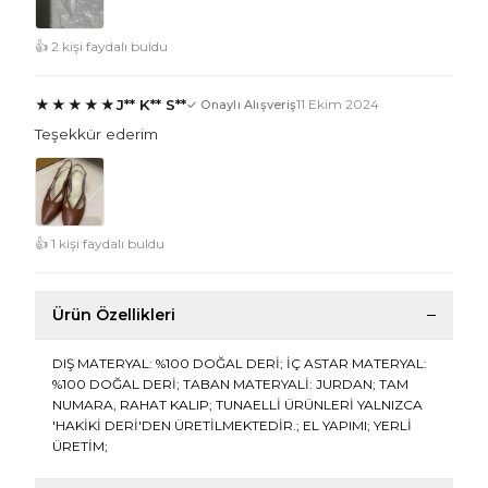
👍 2 kişi faydalı buldu
★
★
★
★
★
J** K** S**
11 Ekim 2024
✓ Onaylı Alışveriş
Teşekkür ederim
👍 1 kişi faydalı buldu
Ürün Özellikleri
DIŞ MATERYAL: %100 DOĞAL DERİ; İÇ ASTAR MATERYAL:
%100 DOĞAL DERİ; TABAN MATERYALİ: JURDAN; TAM
NUMARA, RAHAT KALIP; TUNAELLİ ÜRÜNLERİ YALNIZCA
'HAKİKİ DERİ'DEN ÜRETİLMEKTEDİR.; EL YAPIMI; YERLİ
ÜRETİM;