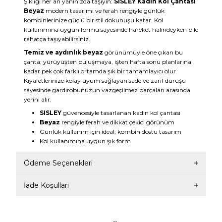
Şıklığı her an yanınızda taşıyın:
SISLEY Kadın Kol Çantası
Beyaz
modern tasarımı ve ferah rengiyle günlük
kombinlerinize güçlü bir stil dokunuşu katar. Kol
kullanımına uygun formu sayesinde hareket halindeyken bile
rahatça taşıyabilirsiniz.
Temiz ve aydınlık beyaz
görünümüyle öne çıkan bu
çanta; yürüyüşten buluşmaya, işten hafta sonu planlarına
kadar pek çok farklı ortamda şık bir tamamlayıcı olur.
Kıyafetlerinize kolay uyum sağlayan sade ve zarif duruşu
sayesinde gardırobunuzun vazgeçilmez parçaları arasında
yerini alır.
SISLEY
güvencesiyle tasarlanan kadın kol çantası
Beyaz
rengiyle ferah ve dikkat çekici görünüm
Günlük kullanım için ideal, kombin dostu tasarım
Kol kullanımına uygun şık form
Ödeme Seçenekleri
İade Koşulları