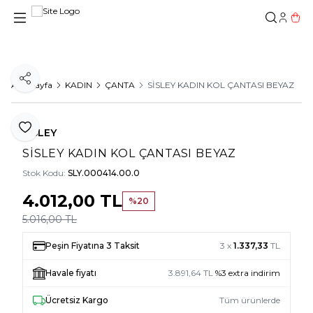
Hesab
Sepe
Paylaş
Ana Sayfa
KADIN
ÇANTA
SİSLEY KADIN KOL ÇANTASI BEYAZ
Favoriye Ekle
SİSLEY
SİSLEY KADIN KOL ÇANTASI BEYAZ
Stok Kodu:
SLY.000414.00.0
4.012,00
TL
%
20
5.016,00
TL
Peşin Fiyatına 3 Taksit
3 x
1.337,33
TL
Havale fiyatı
3.891,64
TL
%
3
extra indirim
Ücretsiz Kargo
Tüm ürünlerde