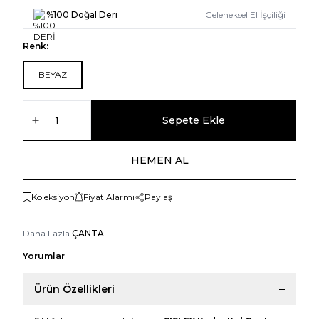
%100 Doğal Deri
Geleneksel El İşçiliği
Renk:
BEYAZ
Sepete Ekle
HEMEN AL
Koleksiyon
Fiyat Alarmı
Paylaş
Daha Fazla
ÇANTA
Yorumlar
Ürün Özellikleri