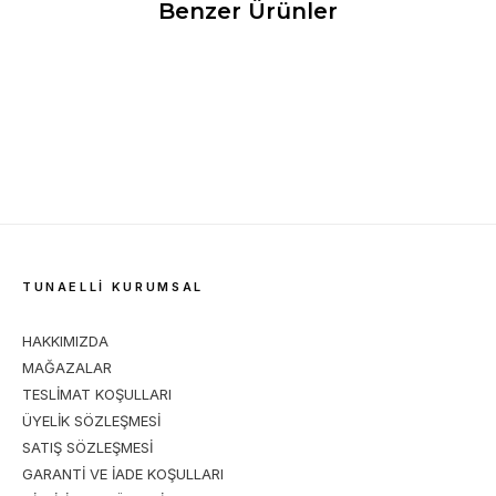
Benzer Ürünler
SİSLEY
BENETTON
BE
SİSLEY KADIN KOL
BENETTON KADIN
BE
ÇANTASI KAHVE
ÇAPRAZ ÇANTA BEJ
ÇA
4.414,00
TL
2.497,00
TL
2.9
TUNAELLİ KURUMSAL
HAKKIMIZDA
MAĞAZALAR
TESLİMAT KOŞULLARI
ÜYELİK SÖZLEŞMESİ
SATIŞ SÖZLEŞMESİ
GARANTİ VE İADE KOŞULLARI