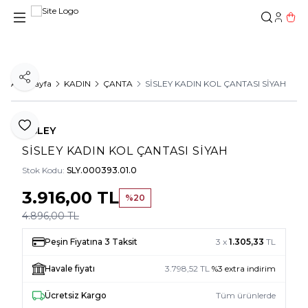
Hesab
Sepe
Paylaş
Ana Sayfa
KADIN
ÇANTA
SİSLEY KADIN KOL ÇANTASI SİYAH
Favoriye Ekle
SİSLEY
SİSLEY KADIN KOL ÇANTASI SİYAH
Stok Kodu:
SLY.000393.01.0
3.916,00
TL
%
20
4.896,00
TL
Peşin Fiyatına 3 Taksit
3 x
1.305,33
TL
Havale fiyatı
3.798,52
TL
%
3
extra indirim
Ücretsiz Kargo
Tüm ürünlerde